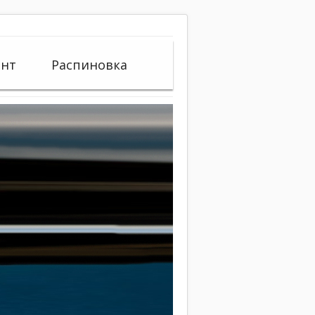
онт
Распиновка