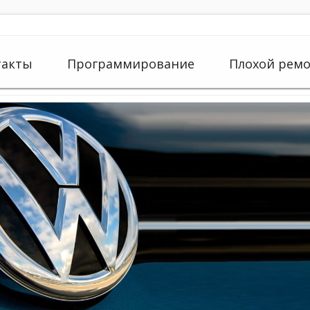
такты
Программирование
Плохой рем