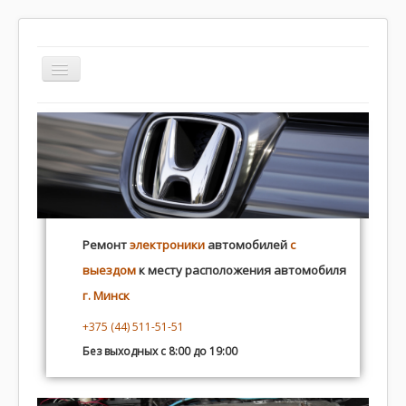
TPL_WHITEANDRED_TOGGLE_MENU
autoelectric.by
Контакты
Программирование
Ремонт
электроники
автомобилей
с
Плохой ремонт
выездом
к месту расположения автомобиля
Распиновка
г. Минск
+375 (44) 511-51-51
Без выходных с 8:00 до 19:00