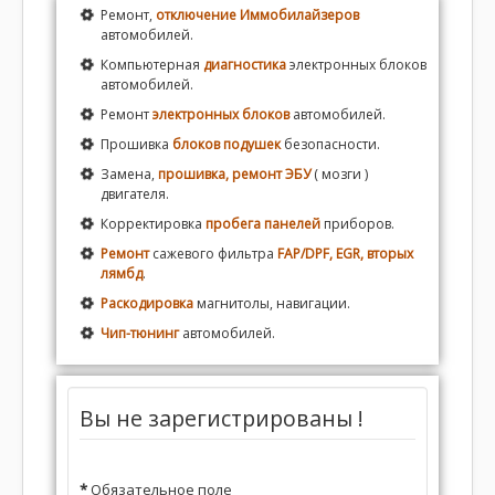
Ремонт,
отключение Иммобилайзеров
автомобилей.
Компьютерная
диагностика
электронных блоков
автомобилей.
Ремонт
электронных блоков
автомобилей.
Прошивка
блоков подушек
безопасности.
Замена,
прошивка, ремонт ЭБУ
( мозги )
двигателя.
Корректировка
пробега панелей
приборов.
Ремонт
сажевого фильтра
FAP/DPF, EGR, вторых
лямбд
.
Раскодировка
магнитолы, навигации.
Чип-тюнинг
автомобилей.
Вы не зарегистрированы !
*
Обязательное поле