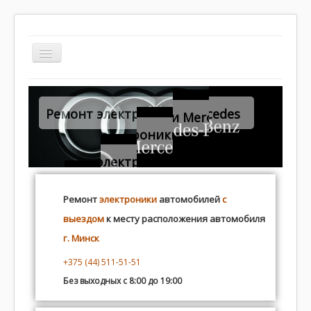
TPL_WHITEANDRED_TOGGLE_MENU
autoelectric.by
Ремонт электроники Audi
Контакты
Программирование
Плохой ремонт
Ремонт
электроники
автомобилей
с
выездом
к месту расположения автомобиля
Распиновка
г. Минск
+375 (44) 511-51-51
Без выходных с 8:00 до 19:00