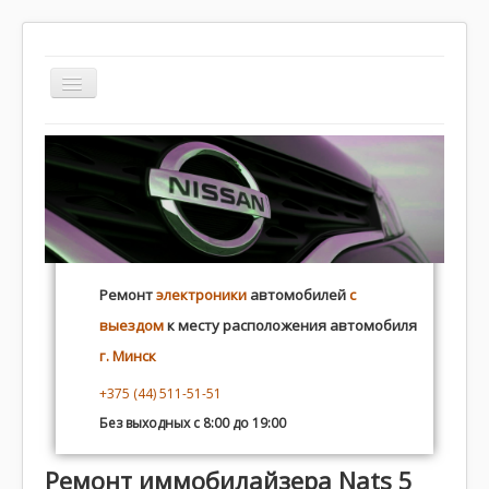
TPL_WHITEANDRED_TOGGLE_MENU
autoelectric.by
Контакты
Программирование
Ремонт
электроники
автомобилей
с
Плохой ремонт
выездом
к месту расположения автомобиля
Распиновка
г. Минск
+375 (44) 511-51-51
Без выходных с 8:00 до 19:00
Ремонт иммобилайзера Nats 5